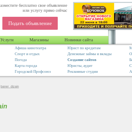
азместите бесплатно свое объявление
или услугу прямо сейчас
Подать объявление
Услуги
Магазины
Новинки сайта
Афиша кинотеатра
Юрист по кредитам
М
Спорт и отдых
Денежные займы и вклады
О
Погода
Создание сайтов
Б
Карта города
Юристы, аудит
С
Городской Профсоюз
Рекламные студии
А
/
baner_dizain
ain