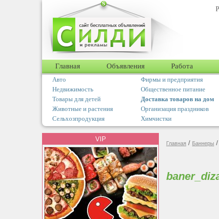
Р
Главная
Объявления
Работа
Авто
Фирмы и предприятия
Недвижимость
Общественное питание
Товары для детей
Доставка товаров на дом
Животные и растения
Организация праздников
Сельхозпродукция
Химчистки
VIP
/
Главная
Баннеры
baner_diz