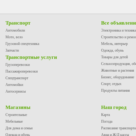
Транспорт
Все объявлен
Автомобили
Электроника и техник
Мото, вело
Строительство и ремо
Грузовой спецтехника
Мебель, интерьер
Запчасти
Одежда, обувь
Транспортные услуги
Товары для детей
Сельхозпродукция, об
Грузоперевозки
Животные и растения
Пассажироперевозки
Бизнес, оборудование
Спецтранспорт
Спорт, отдых
Автомойки
Продукты питания
Автосервисы
Магазины
Наш город
Строительные
Карта
Мебельные
Погода
Для дома и семьи
Расписание транспорта
Одежда и обувь
Авиа и Ж/Д кассы