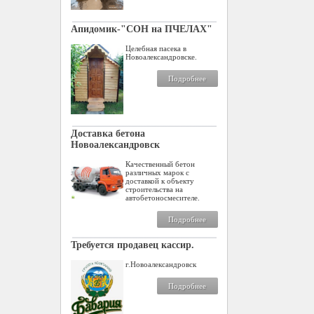
Апидомик-"СОН на ПЧЕЛАХ"
Целебная пасека в
Новоалександровске.
Подробнее
Доставка бетона
Новоалександровск
Качественный бетон
различных марок с
доставкой к объекту
строительства на
автобетоносмесителе.
Подробнее
Требуется продавец кассир.
г.Новоалександровск
Подробнее