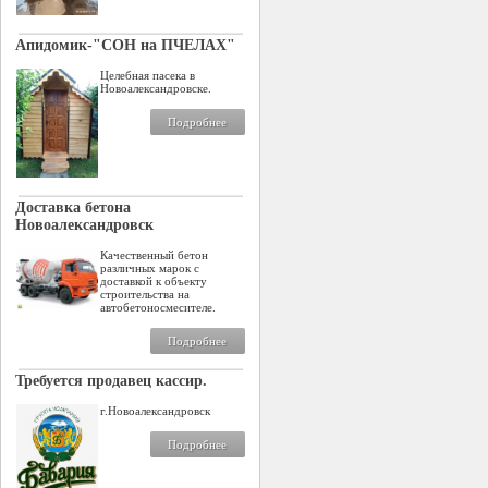
Апидомик-"СОН на ПЧЕЛАХ"
Целебная пасека в
Новоалександровске.
Подробнее
Доставка бетона
Новоалександровск
Качественный бетон
различных марок с
доставкой к объекту
строительства на
автобетоносмесителе.
Подробнее
Требуется продавец кассир.
г.Новоалександровск
Подробнее