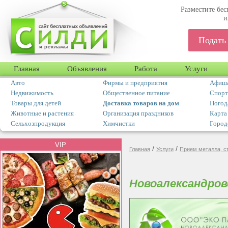
Разместите бес
и
Подать
Главная
Объявления
Работа
Услуги
Авто
Фирмы и предприятия
Афиша
Недвижимость
Общественное питание
Спорт
Товары для детей
Доставка товаров на дом
Погод
Животные и растения
Организация праздников
Карта
Сельхозпродукция
Химчистки
Город
VIP
/
/
Главная
Услуги
Прием металла, с
Новоалександров