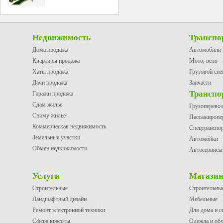
Недвижимость
Транспо
Дома продажа
Автомобили
Квартиры продажа
Мото, вело
Хаты продажа
Грузовой спе
Дачи продажа
Запчасти
Транспо
Гаражи продажа
Сдам жилье
Грузоперево
Сниму жилье
Пассажиропе
Коммерческая недвижимость
Спецтранспо
Земельные участки
Автомойки
Обмен недвижимости
Автосервисы
Услуги
Магази
Строительные
Строительны
Ландшафтный дизайн
Мебельные
Ремонт электронной техники
Для дома и с
Сфера красоты
Одежда и об