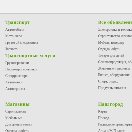
Транспорт
Все объявлен
Автомобили
Электроника и техник
Мото, вело
Строительство и ремо
Грузовой спецтехника
Мебель, интерьер
Запчасти
Одежда, обувь
Транспортные услуги
Товары для детей
Сельхозпродукция, об
Грузоперевозки
Животные и растения
Пассажироперевозки
Бизнес, оборудование
Спецтранспорт
Спорт, отдых
Автомойки
Продукты питания
Автосервисы
Магазины
Наш город
Строительные
Карта
Мебельные
Погода
Для дома и семьи
Расписание транспорта
Одежда и обувь
Авиа и Ж/Д кассы