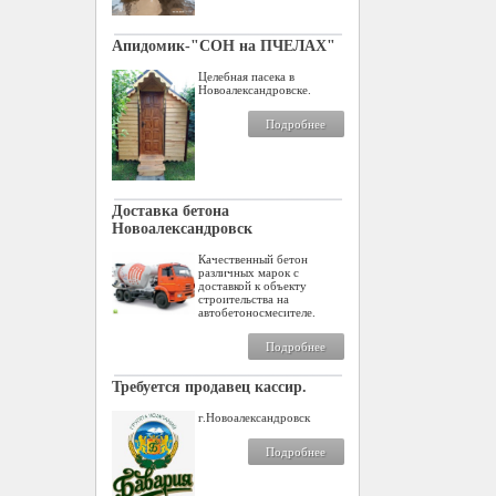
Апидомик-"СОН на ПЧЕЛАХ"
Целебная пасека в
Новоалександровске.
Подробнее
Доставка бетона
Новоалександровск
Качественный бетон
различных марок с
доставкой к объекту
строительства на
автобетоносмесителе.
Подробнее
Требуется продавец кассир.
г.Новоалександровск
Подробнее