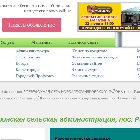
азместите бесплатно свое объявление
или услугу прямо сейчас
Подать объявление
Услуги
Магазины
Новинки сайта
Афиша кинотеатра
Юрист по кредитам
М
Спорт и отдых
Денежные займы и вклады
О
Погода
Создание сайтов
Б
Карта города
Юристы, аудит
С
Городской Профсоюз
Рекламные студии
А
/
/
й справочник
ТЕЛЕФОННАЯ СЕТЬ НОВОАЛЕКСАНДРОВСКОГО РАЙОНА
пос. Ра
/
изаций пос. Равнинный
Краснозоринская сельская администрация, пос. Равнинный
ринская сельская администрация, пос. 
Краснозоринская сельская