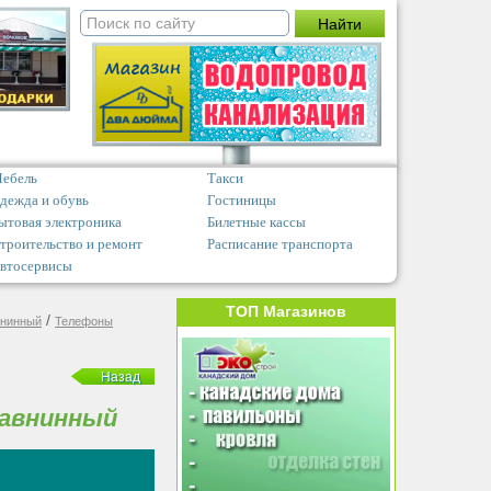
ебель
Такси
дежда и обувь
Гостиницы
ытовая электроника
Билетные кассы
троительство и ремонт
Расписание транспорта
втосервисы
ТОП Магазинов
/
внинный
Телефоны
Назад
Равнинный