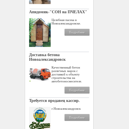
Апидомик-"СОН на ПЧЕЛАХ"
Целебная пасека в
Новоалександровске.
Подробнее
Доставка бетона
Новоалександровск
Качественный бетон
различных марок с
доставкой к объекту
строительства на
автобетоносмесителе.
Подробнее
Требуется продавец кассир.
г.Новоалександровск
Подробнее