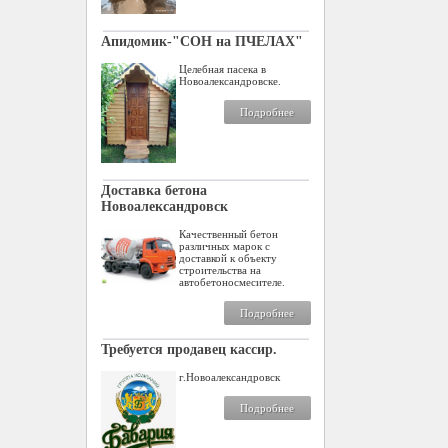
Апидомик-"СОН на ПЧЕЛАХ"
Целебная пасека в
Новоалександровске.
Подробнее
Доставка бетона
Новоалександровск
Качественный бетон
различных марок с
доставкой к объекту
строительства на
автобетоносмесителе.
Подробнее
Требуется продавец кассир.
г.Новоалександровск
Подробнее