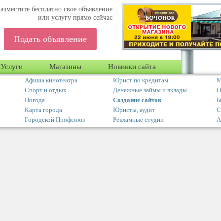
азместите бесплатно свое объявление
или услугу прямо сейчас
Подать объявление
Услуги
Магазины
Новинки сайта
Афиша кинотеатра
Юрист по кредитам
М
Спорт и отдых
Денежные займы и вклады
О
Погода
Создание сайтов
Б
Карта города
Юристы, аудит
С
Городской Профсоюз
Рекламные студии
А