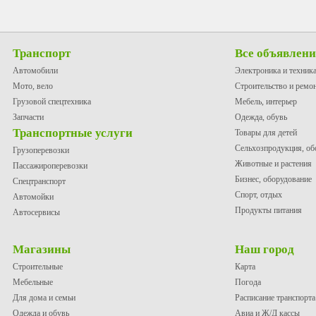
Транспорт
Все объявлен
Автомобили
Электроника и техник
Мото, вело
Строительство и ремо
Грузовой спецтехника
Мебель, интерьер
Запчасти
Одежда, обувь
Транспортные услуги
Товары для детей
Сельхозпродукция, об
Грузоперевозки
Животные и растения
Пассажироперевозки
Бизнес, оборудование
Спецтранспорт
Спорт, отдых
Автомойки
Продукты питания
Автосервисы
Магазины
Наш город
Строительные
Карта
Мебельные
Погода
Для дома и семьи
Расписание транспорта
Одежда и обувь
Авиа и Ж/Д кассы