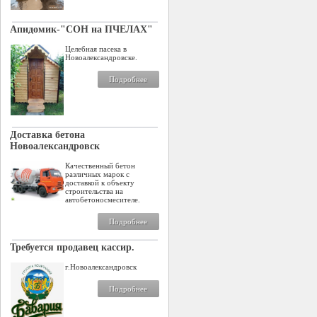
Апидомик-"СОН на ПЧЕЛАХ"
Целебная пасека в
Новоалександровске.
Подробнее
Доставка бетона
Новоалександровск
Качественный бетон
различных марок с
доставкой к объекту
строительства на
автобетоносмесителе.
Подробнее
Требуется продавец кассир.
г.Новоалександровск
Подробнее