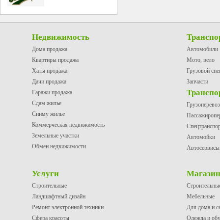
Недвижимость
Транспо
Дома продажа
Автомобили
Квартиры продажа
Мото, вело
Хаты продажа
Грузовой спе
Дачи продажа
Запчасти
Транспо
Гаражи продажа
Сдам жилье
Грузоперево
Сниму жилье
Пассажиропе
Коммерческая недвижимость
Спецтранспо
Земельные участки
Автомойки
Обмен недвижимости
Автосервисы
Услуги
Магази
Строительные
Строительны
Ландшафтный дизайн
Мебельные
Ремонт электронной техники
Для дома и с
Сфера красоты
Одежда и об