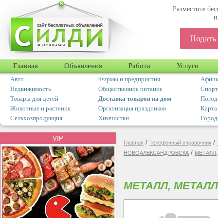
Разместите бес
и
Подать
Главная
Объявления
Работа
Услуги
Авто
Фирмы и предприятия
Афиша
Недвижимость
Общественное питание
Спорт
Товары для детей
Доставка товаров на дом
Погод
Животные и растения
Организация праздников
Карта
Сельхозпродукция
Химчистки
Город
VIP
/
/
Главная
Телефонный справочник
/
НОВОАЛЕКСАНДРОВСКА
МЕТАЛЛ
МЕТАЛЛ, МЕТАЛ