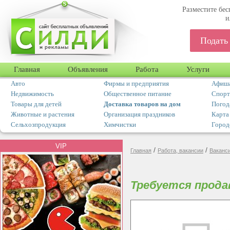
Разместите бес
и
Подать
Главная
Объявления
Работа
Услуги
Авто
Фирмы и предприятия
Афиша
Недвижимость
Общественное питание
Спорт
Товары для детей
Доставка товаров на дом
Погод
Животные и растения
Организация праздников
Карта
Сельхозпродукция
Химчистки
Город
VIP
/
/
Главная
Работа, вакансии
Ваканс
Требуется продав