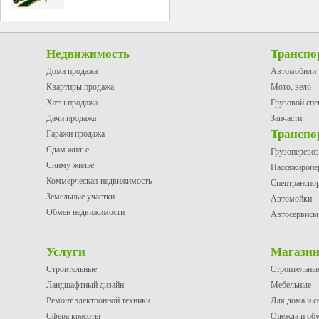
Недвижимость
Транспо
Дома продажа
Автомобили
Квартиры продажа
Мото, вело
Хаты продажа
Грузовой спе
Дачи продажа
Запчасти
Транспо
Гаражи продажа
Сдам жилье
Грузоперево
Сниму жилье
Пассажиропе
Коммерческая недвижимость
Спецтранспо
Земельные участки
Автомойки
Обмен недвижимости
Автосервисы
Услуги
Магази
Строительные
Строительны
Ландшафтный дизайн
Мебельные
Ремонт электронной техники
Для дома и с
Сфера красоты
Одежда и об