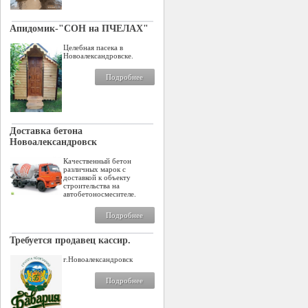
Апидомик-"СОН на ПЧЕЛАХ"
Целебная пасека в
Новоалександровске.
Подробнее
Доставка бетона
Новоалександровск
Качественный бетон
различных марок с
доставкой к объекту
строительства на
автобетоносмесителе.
Подробнее
Требуется продавец кассир.
г.Новоалександровск
Подробнее