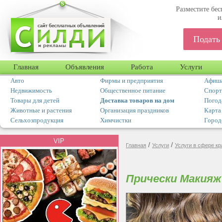
Разместите бес
и
Подать
Главная
Объявления
Работа
Услуги
Авто
Фирмы и предприятия
Афиша
Недвижимость
Общественное питание
Спорт
Товары для детей
Доставка товаров на дом
Погод
Животные и растения
Организация праздников
Карта
Сельхозпродукция
Химчистки
Город
VIP
/
/
Главная
Услуги
Услуги в сфере к
Прически Макияж