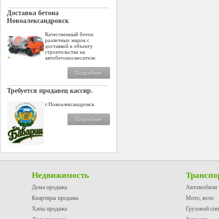
Доставка бетона
Новоалександровск
Качественный бетон
различных марок с
доставкой к объекту
строительства на
автобетоносмесителе.
Подробнее
Требуется продавец кассир.
г.Новоалександровск
Подробнее
Недвижимость
Транспо
Дома продажа
Автомобили
Квартиры продажа
Мото, вело
Хаты продажа
Грузовой спе