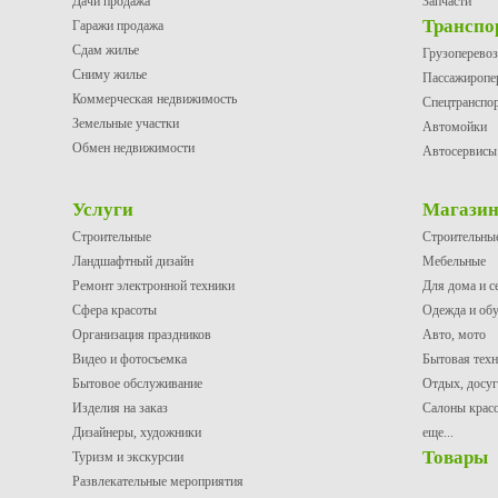
Дачи продажа
Запчасти
Транспо
Гаражи продажа
Сдам жилье
Грузоперево
Сниму жилье
Пассажиропе
Коммерческая недвижимость
Спецтранспо
Земельные участки
Автомойки
Обмен недвижимости
Автосервисы
Услуги
Магази
Строительные
Строительны
Ландшафтный дизайн
Мебельные
Ремонт электронной техники
Для дома и с
Сфера красоты
Одежда и об
Организация праздников
Авто, мото
Видео и фотосъемка
Бытовая техн
Бытовое обслуживание
Отдых, досуг
Изделия на заказ
Салоны крас
Дизайнеры, художники
еще...
Товары
Туризм и экскурсии
Развлекательные мероприятия