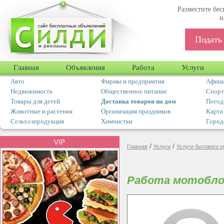
Разместите бес
и
Подать
Главная
Объявления
Работа
Услуги
Авто
Фирмы и предприятия
Афиша
Недвижимость
Общественное питание
Спорт
Товары для детей
Доставка товаров на дом
Погод
Животные и растения
Организация праздников
Карта
Сельхозпродукция
Химчистки
Город
VIP
/
/
Главная
Услуги
Услуги бытового 
Работа мотобло