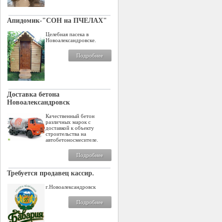
Апидомик-"СОН на ПЧЕЛАХ"
Целебная пасека в
Новоалександровске.
Подробнее
Доставка бетона
Новоалександровск
Качественный бетон
различных марок с
доставкой к объекту
строительства на
автобетоносмесителе.
Подробнее
Требуется продавец кассир.
г.Новоалександровск
Подробнее