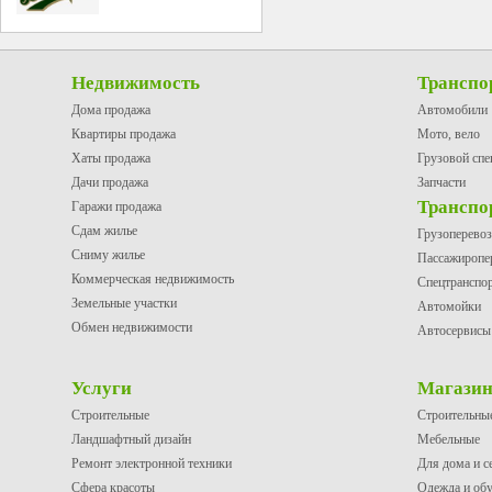
Недвижимость
Транспо
Дома продажа
Автомобили
Квартиры продажа
Мото, вело
Хаты продажа
Грузовой спе
Дачи продажа
Запчасти
Транспо
Гаражи продажа
Сдам жилье
Грузоперево
Сниму жилье
Пассажиропе
Коммерческая недвижимость
Спецтранспо
Земельные участки
Автомойки
Обмен недвижимости
Автосервисы
Услуги
Магази
Строительные
Строительны
Ландшафтный дизайн
Мебельные
Ремонт электронной техники
Для дома и с
Сфера красоты
Одежда и об