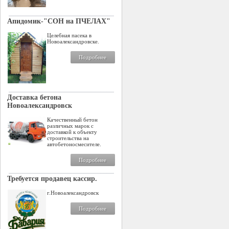
Апидомик-"СОН на ПЧЕЛАХ"
Целебная пасека в
Новоалександровске.
Подробнее
Доставка бетона
Новоалександровск
Качественный бетон
различных марок с
доставкой к объекту
строительства на
автобетоносмесителе.
Подробнее
Требуется продавец кассир.
г.Новоалександровск
Подробнее