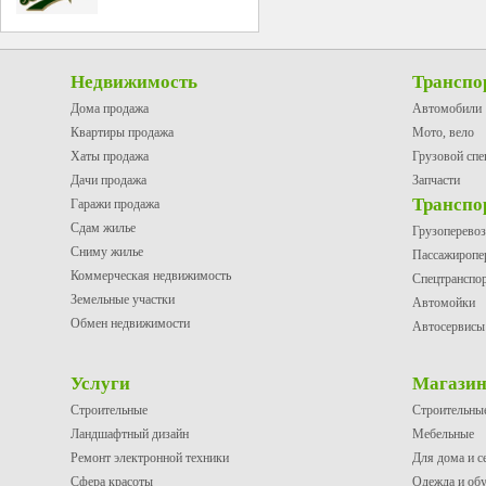
Недвижимость
Транспо
Дома продажа
Автомобили
Квартиры продажа
Мото, вело
Хаты продажа
Грузовой спе
Дачи продажа
Запчасти
Транспо
Гаражи продажа
Сдам жилье
Грузоперево
Сниму жилье
Пассажиропе
Коммерческая недвижимость
Спецтранспо
Земельные участки
Автомойки
Обмен недвижимости
Автосервисы
Услуги
Магази
Строительные
Строительны
Ландшафтный дизайн
Мебельные
Ремонт электронной техники
Для дома и с
Сфера красоты
Одежда и об