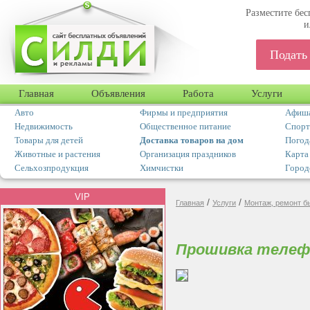
Разместите бес
и
Подать
Главная
Объявления
Работа
Услуги
Авто
Фирмы и предприятия
Афиша
Недвижимость
Общественное питание
Спорт
Товары для детей
Доставка товаров на дом
Погод
Животные и растения
Организация праздников
Карта
Сельхозпродукция
Химчистки
Город
VIP
/
/
Главная
Услуги
Монтаж, ремонт б
Прошивка телеф