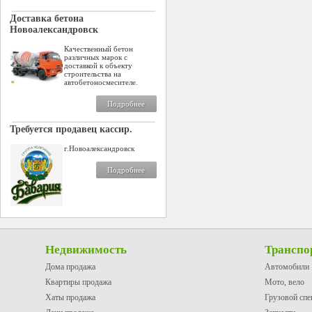
Доставка бетона
Новоалександровск
Качественный бетон
различных марок с
доставкой к объекту
строительства на
автобетоносмесителе.
Подробнее
Требуется продавец кассир.
г.Новоалександровск
Подробнее
Недвижимость
Транспо
Дома продажа
Автомобили
Квартиры продажа
Мото, вело
Хаты продажа
Грузовой спе