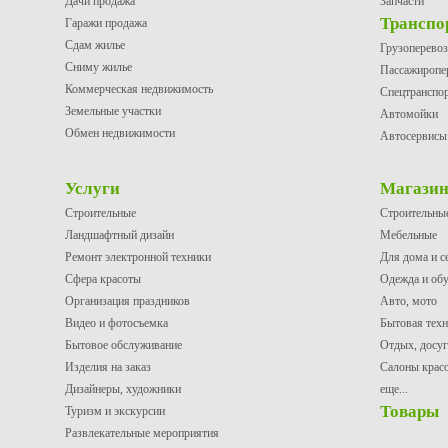
Дачи продажа
Запчасти
Транспо
Гаражи продажа
Сдам жилье
Грузоперево
Сниму жилье
Пассажиропе
Коммерческая недвижимость
Спецтранспо
Земельные участки
Автомойки
Обмен недвижимости
Автосервисы
Услуги
Магази
Строительные
Строительны
Ландшафтный дизайн
Мебельные
Ремонт электронной техники
Для дома и с
Сфера красоты
Одежда и об
Организация праздников
Авто, мото
Видео и фотосъемка
Бытовая техн
Бытовое обслуживание
Отдых, досуг
Изделия на заказ
Салоны крас
Дизайнеры, художники
еще...
Товары
Туризм и экскурсии
Развлекательные мероприятия