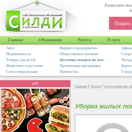
Разместите бес
и
Подать
Главная
Объявления
Работа
Услуги
Авто
Фирмы и предприятия
Афиша
Недвижимость
Общественное питание
Спорт
Товары для детей
Доставка товаров на дом
Погод
Животные и растения
Организация праздников
Карта
Сельхозпродукция
Химчистки
Город
VIP
/
/
Главная
Услуги
Услуги рабочий, 
Уборка жилых по