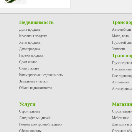
Недвижимость
Транспо
Дома продажа
Автомобили
Квартиры продажа
Мото, вело
Хаты продажа
Грузовой спе
Дачи продажа
Запчасти
Транспо
Гаражи продажа
Сдам жилье
Грузоперево
Сниму жилье
Пассажиропе
Коммерческая недвижимость
Спецтранспо
Земельные участки
Автомойки
Обмен недвижимости
Автосервисы
Услуги
Магази
Строительные
Строительны
Ландшафтный дизайн
Мебельные
Ремонт электронной техники
Для дома и с
Сфера красоты
Одежда и об