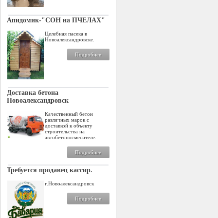
Апидомик-"СОН на ПЧЕЛАХ"
Целебная пасека в
Новоалександровске.
Подробнее
Доставка бетона
Новоалександровск
Качественный бетон
различных марок с
доставкой к объекту
строительства на
автобетоносмесителе.
Подробнее
Требуется продавец кассир.
г.Новоалександровск
Подробнее