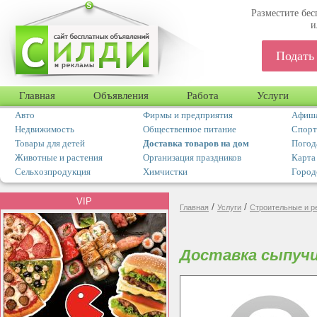
Разместите бес
и
Подать
Главная
Объявления
Работа
Услуги
Авто
Фирмы и предприятия
Афиша
Недвижимость
Общественное питание
Спорт
Товары для детей
Доставка товаров на дом
Погод
Животные и растения
Организация праздников
Карта
Сельхозпродукция
Химчистки
Город
VIP
/
/
Главная
Услуги
Строительные и р
Доставка сыпуч