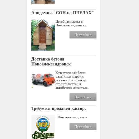
Апидомик-"СОН на ПЧЕЛАХ"
Целебная пасека в
Новоалександровске.
Подробнее
Доставка бетона
Новоалександровск
Качественный бетон
различных марок с
доставкой к объекту
строительства на
автобетоносмесителе.
Подробнее
Требуется продавец кассир.
г.Новоалександровск
Подробнее