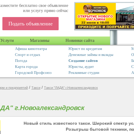
азместите бесплатно свое объявление
или услугу прямо сейчас
Подать объявление
Услуги
Магазины
Новинки сайта
Афиша кинотеатра
Юрист по кредитам
М
Спорт и отдых
Денежные займы и вклады
О
Погода
Создание сайтов
Б
Карта города
Юристы, аудит
С
Городской Профсоюз
Рекламные студии
А
/
/
ирм и предприятий
Такси
Такси "ЛАДА" г.Новоалександровск
АДА" г.Новоалександровск
Новый стиль известного такси. Широкий спектр ус
Розыгрыш бытовой техники, по