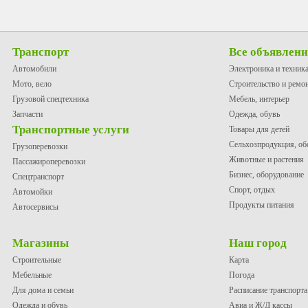
Транспорт
Все объявлен
Автомобили
Электроника и техник
Мото, вело
Строительство и ремо
Грузовой спецтехника
Мебель, интерьер
Запчасти
Одежда, обувь
Транспортные услуги
Товары для детей
Сельхозпродукция, об
Грузоперевозки
Животные и растения
Пассажироперевозки
Бизнес, оборудование
Спецтранспорт
Спорт, отдых
Автомойки
Продукты питания
Автосервисы
Магазины
Наш город
Строительные
Карта
Мебельные
Погода
Для дома и семьи
Расписание транспорта
Одежда и обувь
Авиа и Ж/Д кассы