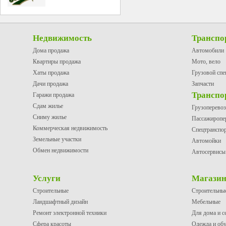
Недвижимость
Транспо
Дома продажа
Автомобили
Квартиры продажа
Мото, вело
Хаты продажа
Грузовой спе
Дачи продажа
Запчасти
Транспо
Гаражи продажа
Сдам жилье
Грузоперево
Сниму жилье
Пассажиропе
Коммерческая недвижимость
Спецтранспо
Земельные участки
Автомойки
Обмен недвижимости
Автосервисы
Услуги
Магази
Строительные
Строительны
Ландшафтный дизайн
Мебельные
Ремонт электронной техники
Для дома и с
Сфера красоты
Одежда и об