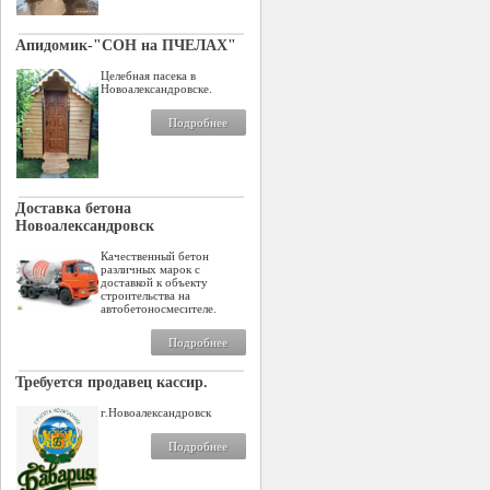
Апидомик-"СОН на ПЧЕЛАХ"
Целебная пасека в
Новоалександровске.
Подробнее
Доставка бетона
Новоалександровск
Качественный бетон
различных марок с
доставкой к объекту
строительства на
автобетоносмесителе.
Подробнее
Требуется продавец кассир.
г.Новоалександровск
Подробнее