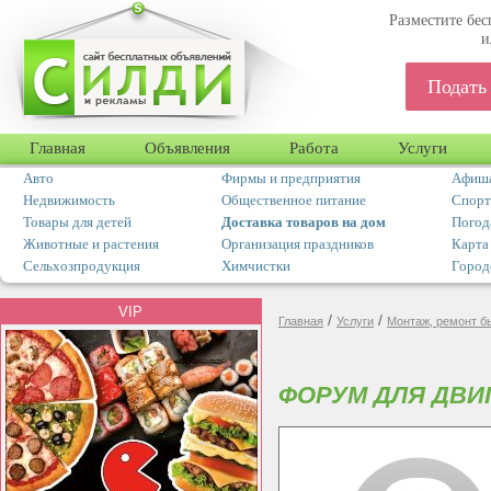
Разместите бес
и
Подать
Главная
Объявления
Работа
Услуги
Авто
Фирмы и предприятия
Афиша
Недвижимость
Общественное питание
Спорт
Товары для детей
Доставка товаров на дом
Погод
Животные и растения
Организация праздников
Карта
Сельхозпродукция
Химчистки
Город
VIP
/
/
Главная
Услуги
Монтаж, ремонт б
ФОРУМ ДЛЯ ДВИГ